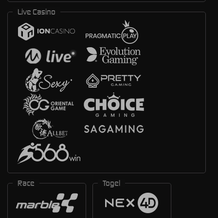
Live Casino
Race
Togel