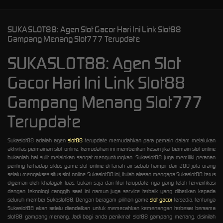
SUKASLOT88: Agen Slot Gacor Hari Ini Link Slot88
Gampang Menang Slot777 Terupdate
SUKASLOT88: Agen Slot
Gacor Hari Ini Link Slot88
Gampang Menang Slot777
Terupdate
Sukaslot88 adalah agen
slot88
terupdate memudahkan para pemain dalam melalukan
aktivitas permainan slot online, kemudahan ini memberikan kesan jika bermain slot online
bukanlah hal sulit melainkan sangat menguntungkan. Sukaslot88 juga memiliki peranan
penting terhadap siklus game slot online di tanah air sebab hampir dari 200 juta orang
selalu mengakses situs slot online Sukaslot88 ini, itulah alasan mengapa Sukaslot88 terus
digemari oleh khalayak luas, bukan saja dari fitur terupdate nya yang telah terverifikasi
dengan teknologi canggih saat ini namun juga service terbaik yang diberikan kepada
seluruh member Sukaslot88. Dengan beragam pilihan game
slot gacor
tersedia, tentunya
Sukaslot88 akan selalu diandalkan untuk memecahkan kemenangan terbesar bersama
slot88 gampang menang. Jadi bagi anda penikmat slot88 gampang menang, disinilah