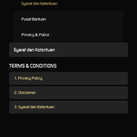
Syarat dan Ketentuan
Pusat Bantuan
Privacy & Police
Syarat dan Ketentuan
TERMS & CONDITIONS
1. Privacy Policy
2. Disclaimer
3. Syarat dan Ketentuan