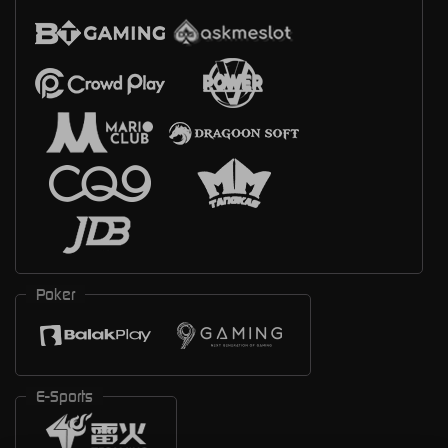
Poker
E-Sports