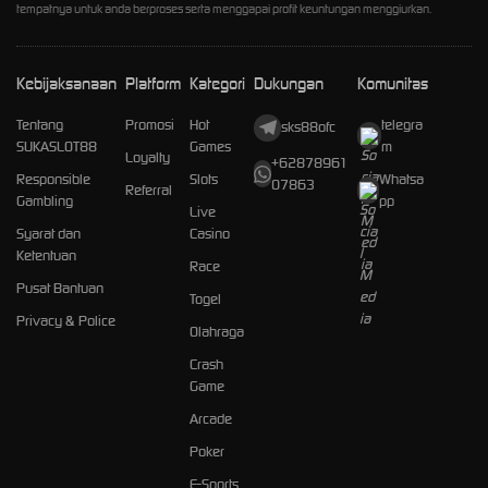
tempatnya untuk anda berproses serta menggapai profit keuntungan menggiurkan.
Kebijaksanaan
Platform
Kategori
Dukungan
Komunitas
Tentang
Promosi
Hot
telegra
sks88ofc
SUKASLOT88
Games
m
Loyalty
+62878961
Responsible
Slots
Whatsa
07863
Referral
Gambling
pp
Live
Syarat dan
Casino
Ketentuan
Race
Pusat Bantuan
Togel
Privacy & Police
Olahraga
Crash
Game
Arcade
Poker
E-Sports