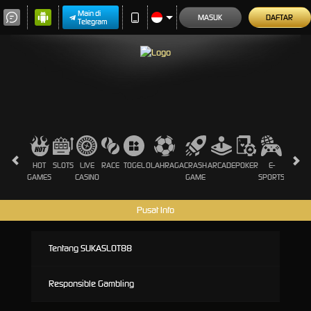
Main di
MASUK
DAFTAR
Telegram
HOT
SLOTS
LIVE
RACE
TOGEL
OLAHRAGA
CRASH
ARCADE
POKER
E-
SABUN
GAMES
CASINO
GAME
SPORTS
AYAM
Pusat Info
Tentang SUKASLOT88
Responsible Gambling