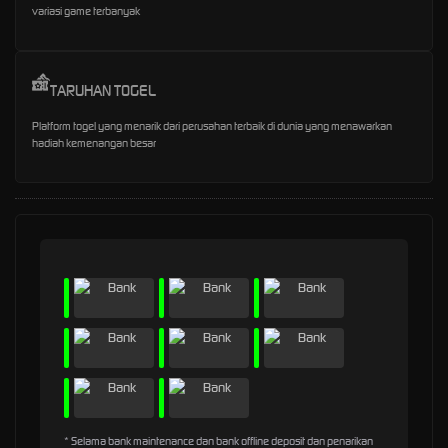
variasi game terbanyak
TARUHAN TOGEL
Platform togel yang menarik dari perusahan terbaik di dunia yang menawarkan
hadiah kemenangan besar
* Selama bank maintenance dan bank offline deposit dan penarikan