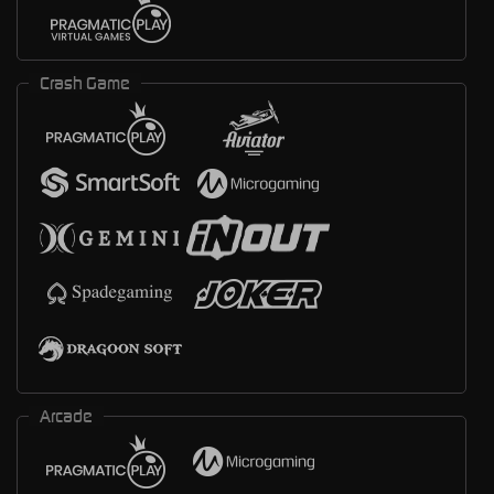
Crash Game
Arcade