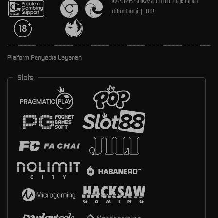
©2026 SUKASLOT88. Hak cipta
dilindungi | 18+
Platform Penyedia Layanan
Slots