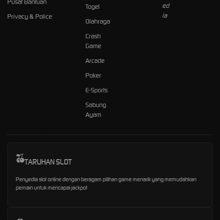
Pusat Bantuan
Togel
Privacy & Police
Olahraga
Crash
Game
Arcade
Poker
E-Sports
Sabung
Ayam
TARUHAN SLOT
Penyedia slot online dengan beragam pilihan game menarik yang memudahkan
pemain untuk mencapai jackpot