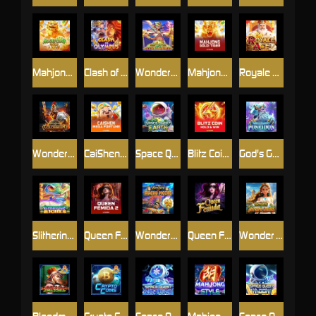
Mahjong Gold: Lion
Clash of Olympus
Wonders of Giza Pyramid
Mahjong Gold: Tiger
Royale Ace
Wonders of Colosseum
CaiShen Mega Fortune
Space Quest: Earth
Blitz Coin: Hold & Win
God's Gambit: Poseidon
Slithering Riches
Queen Femida 2
Wonders of Machu Picchu
Queen Femida
Wonder of Hanging Garden