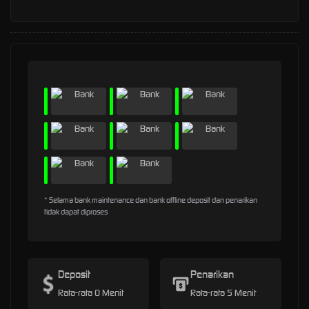
* Selama bank maintenance dan bank offline deposit dan penarikan
tidak dapat diproses
Deposit
Penarikan
Rata-rata 0 Menit
Rata-rata 5 Menit