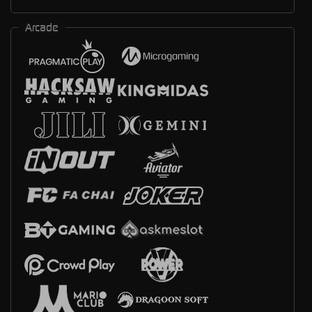
Arcade