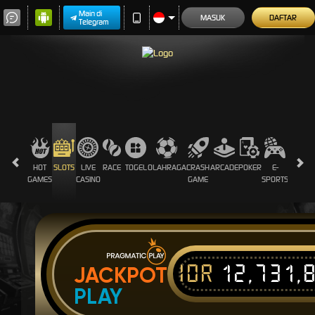
Main di
MASUK
DAFTAR
Telegram
HOT
SLOTS
LIVE
RACE
TOGEL
OLAHRAGA
CRASH
ARCADE
POKER
E-
SABUN
GAMES
CASINO
GAME
SPORTS
AYAM
IDR
12,731,
JACKPOT
PLAY