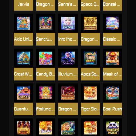
Jarvis
Dragon FAFAFA
Santa's Payday
Space Quest: Mars
Bonsai of the Riches
Axie Universe
Sanctum Of Savanah
Into the Fay: Snowie
Dragon Wish
Classic Diamond X5
Great Wall of Meta Dragon
Candy Bomb
Illuvium Master
Apes Squad
Mask of Truth Jumboways
Quantum Of Giza
Fortune Realm
Dragon Treasure
Tiger Slot4D
Goal Rush