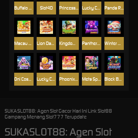
Buffalo Blaze
Slot4D
Princess and the Evil Witch
Lucky Cat Slot4D
Panda Realm
Macau Slot4D
Lion Dance Slot4D
Kingdom of Luck
Panthera Pardus
Winter Winnings
Oni Cosmic Atlas
Lucky Coins
Phoenix Slot4D
Meta Space
Block Buster
SUKASLOT88: Agen Slot Gacor Hari Ini Link Slot88
Gampang Menang Slot777 Terupdate
SUKASLOT88: Agen Slot